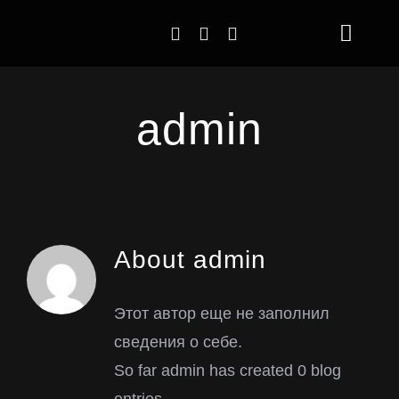
Skip
Toggl
to
Naviga
content
Главная
admin
Услуги
Команда
Проекты
About
admin
Новости
Этот автор еще не заполнил
сведения о себе.
So far admin has created 0 blog